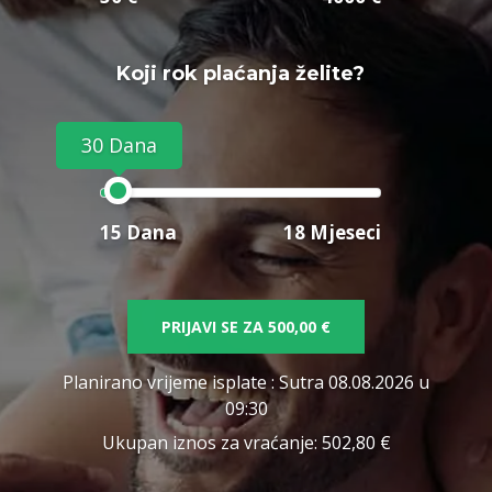
Koji rok plaćanja želite?
30 Dana
15 Dana
18 Mjeseci
PRIJAVI SE ZA
500,00 €
Planirano vrijeme isplate
: Sutra 08.08.2026 u
09:30
Ukupan iznos za vraćanje:
502,80 €