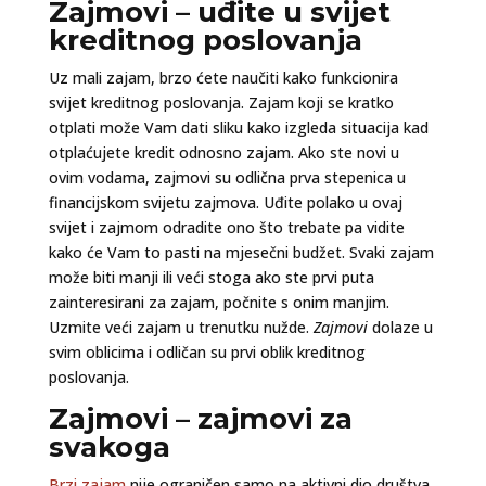
Zajmovi – uđite u svijet
kreditnog poslovanja
Uz mali zajam, brzo ćete naučiti kako funkcionira
svijet kreditnog poslovanja. Zajam koji se kratko
otplati može Vam dati sliku kako izgleda situacija kad
otplaćujete kredit odnosno zajam. Ako ste novi u
ovim vodama, zajmovi su odlična prva stepenica u
financijskom svijetu zajmova. Uđite polako u ovaj
svijet i zajmom odradite ono što trebate pa vidite
kako će Vam to pasti na mjesečni budžet. Svaki zajam
može biti manji ili veći stoga ako ste prvi puta
zainteresirani za zajam, počnite s onim manjim.
Uzmite veći zajam u trenutku nužde.
Zajmovi
dolaze u
svim oblicima i odličan su prvi oblik kreditnog
poslovanja.
Zajmovi – zajmovi za
svakoga
Brzi zajam
nije ograničen samo na aktivni dio društva.