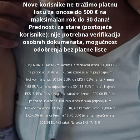
Nove korisnike ne tražimo platnu
listu za iznose do 500 € na
maksimalan rok do 30 dana!
Prednosti za stare (postojeće
korisnike):
nije potrebna verifikacija
osobnih dokumenata, mogućnost
odobrenja bez platne liste
PRIMJER KREDITA: Mikro kredit: Uz zatraženi iznos 300,00 EUR
na period od 30 dana, ukupan iznos sa svim pripadajućim
troškovima iznosi 301,68 EUR, uz EKS 7,03%, iznos Premije
1,68 EUR te iznos mjesečne rate 301,68 EUR (1 rata). Najveća
EKS: 7,15%, Plus kredit: Uz zatraženi iznos 1.000,00 EUR na
period od 150 dana, ukupan iznos sa svim pripadajućim
troškovima iznosi 1.016,70 EUR, uz kamatnu stopu 0,00% te
EKS 6,96 %, iznos Premije 16,70 EUR te iznos mjesečne rate
203,34 EUR (5 rata). Najveća EKS: 7,15 %