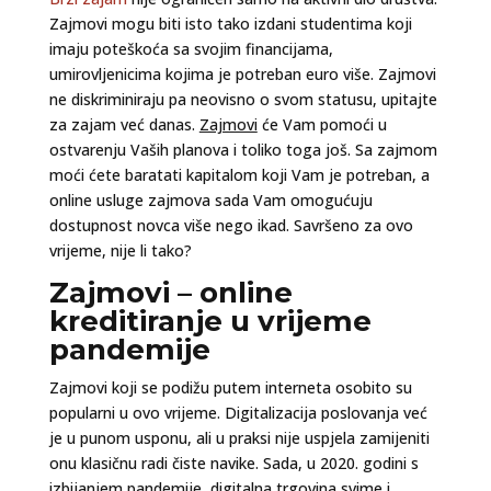
Zajmovi mogu biti isto tako izdani studentima koji
imaju poteškoća sa svojim financijama,
umirovljenicima kojima je potreban euro više. Zajmovi
ne diskriminiraju pa neovisno o svom statusu, upitajte
za zajam već danas.
Zajmovi
će Vam pomoći u
ostvarenju Vaših planova i toliko toga još. Sa zajmom
moći ćete baratati kapitalom koji Vam je potreban, a
online usluge zajmova sada Vam omogućuju
dostupnost novca više nego ikad. Savršeno za ovo
vrijeme, nije li tako?
Zajmovi – online
kreditiranje u vrijeme
pandemije
Zajmovi koji se podižu putem interneta osobito su
popularni u ovo vrijeme. Digitalizacija poslovanja već
je u punom usponu, ali u praksi nije uspjela zamijeniti
onu klasičnu radi čiste navike. Sada, u 2020. godini s
izbijanjem pandemije, digitalna trgovina svime i