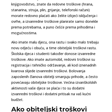
knjigovodstvo, znate da redovne troškove (hrana,
stanarina, struja, plin, grijanje, telefonski računi)
morate redovno plaćati ako želite izbjeći isključenja i
ovrhe, a izvanredne troškove planirate samo donekle
prema potrebama, a puno češće prema prihodima i
mogućnostima.
Ako imate malu djecu, ona rastu i svako malo trebaju
novu odjeću i obuću, a time obiteljski troškovi rastu.
Školska djeca i studenti također donose izvanredne
troškove. Ako imate automobil, redovni troškovi su
registracija i tehničko održavanje, ali kod iznenadnih
kvarova slijede izvanredni troškovi. Bolovanja
zaposlenih članova obitelji smanjuju prihode, a često
povećavaju obiteljske troškove. Većina izvanškolskih
aktivnosti vaše djece se plaća i to su dodatni
izvanredni troškovi i dodatni pritisak na vaš kućni
budžet.
Ako obiteljski troškovi