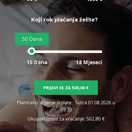
Koji rok plaćanja želite?
30 Dana
15 Dana
18 Mjeseci
PRIJAVI SE ZA
500,00 €
Planirano vrijeme isplate
: Sutra 01.08.2026 u
09:30
Ukupan iznos za vraćanje:
502,80 €