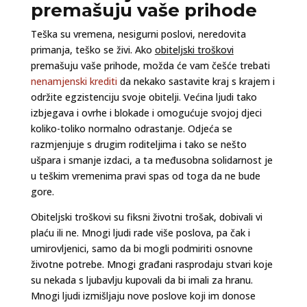
premašuju vaše prihode
Teška su vremena, nesigurni poslovi, neredovita
primanja, teško se živi. Ako
obiteljski troškovi
premašuju vaše prihode, možda će vam češće trebati
nenamjenski krediti
da nekako sastavite kraj s krajem i
održite egzistenciju svoje obitelji. Većina ljudi tako
izbjegava i ovrhe i blokade i omogućuje svojoj djeci
koliko-toliko normalno odrastanje. Odjeća se
razmjenjuje s drugim roditeljima i tako se nešto
ušpara i smanje izdaci, a ta međusobna solidarnost je
u teškim vremenima pravi spas od toga da ne bude
gore.
Obiteljski troškovi su fiksni životni trošak, dobivali vi
plaću ili ne. Mnogi ljudi rade više poslova, pa čak i
umirovljenici, samo da bi mogli podmiriti osnovne
životne potrebe. Mnogi građani rasprodaju stvari koje
su nekada s ljubavlju kupovali da bi imali za hranu.
Mnogi ljudi izmišljaju nove poslove koji im donose