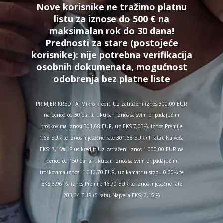
Nove korisnike ne tražimo platnu
listu za iznose do 500 € na
maksimalan rok do 30 dana!
Prednosti za stare (postojeće
korisnike):
nije potrebna verifikacija
osobnih dokumenata, mogućnost
odobrenja bez platne liste
PRIMJER KREDITA: Mikro kredit: Uz zatraženi iznos 300,00 EUR
na period od 30 dana, ukupan iznos sa svim pripadajućim
troškovima iznosi 301,68 EUR, uz EKS 7,03%, iznos Premije
1,68 EUR te iznos mjesečne rate 301,68 EUR (1 rata). Najveća
EKS: 7,15%, Plus kredit: Uz zatraženi iznos 1.000,00 EUR na
period od 150 dana, ukupan iznos sa svim pripadajućim
troškovima iznosi 1.016,70 EUR, uz kamatnu stopu 0,00% te
EKS 6,96 %, iznos Premije 16,70 EUR te iznos mjesečne rate
203,34 EUR (5 rata). Najveća EKS: 7,15 %