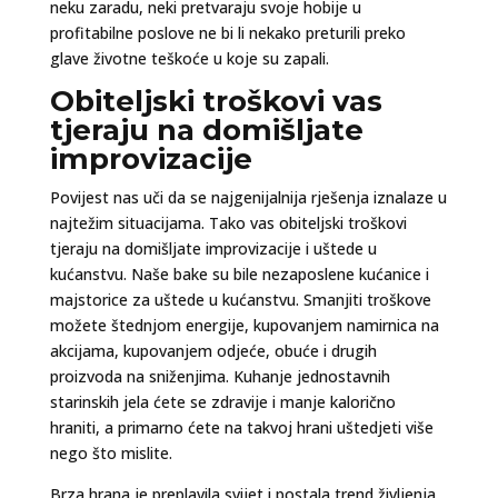
neku zaradu, neki pretvaraju svoje hobije u
profitabilne poslove ne bi li nekako preturili preko
glave životne teškoće u koje su zapali.
Obiteljski troškovi vas
tjeraju na domišljate
improvizacije
Povijest nas uči da se najgenijalnija rješenja iznalaze u
najtežim situacijama. Tako vas obiteljski troškovi
tjeraju na domišljate improvizacije i uštede u
kućanstvu. Naše bake su bile nezaposlene kućanice i
majstorice za uštede u kućanstvu. Smanjiti troškove
možete štednjom energije, kupovanjem namirnica na
akcijama, kupovanjem odjeće, obuće i drugih
proizvoda na sniženjima. Kuhanje jednostavnih
starinskih jela ćete se zdravije i manje kalorično
hraniti, a primarno ćete na takvoj hrani uštedjeti više
nego što mislite.
Brza hrana je preplavila svijet i postala trend življenja,