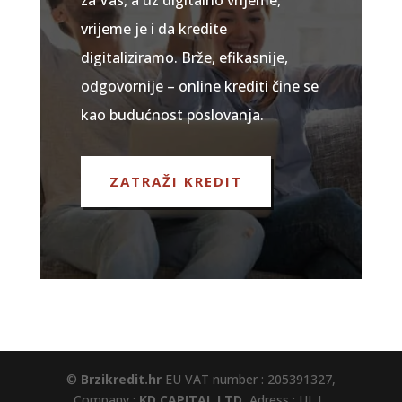
za Vas, a uz digitalno vrijeme,
vrijeme je i da kredite
digitaliziramo. Brže, efikasnije,
odgovornije – online krediti čine se
kao budućnost poslovanja.
ZATRAŽI KREDIT
©
Brzikredit.hr
EU VAT number : 205391327,
Company :
KD CAPITAL LTD
, Adress : UL.L.