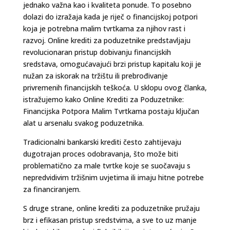
jednako važna kao i kvaliteta ponude. To posebno
dolazi do izražaja kada je riječ o financijskoj potpori
koja je potrebna malim tvrtkama za njihov rast i
razvoj. Online krediti za poduzetnike predstavljaju
revolucionaran pristup dobivanju financijskih
sredstava, omogućavajući brzi pristup kapitalu koji je
nužan za iskorak na tržištu ili prebrođivanje
privremenih financijskih teškoća. U sklopu ovog članka,
istražujemo kako Online Krediti za Poduzetnike:
Financijska Potpora Malim Tvrtkama postaju ključan
alat u arsenalu svakog poduzetnika.
Tradicionalni bankarski krediti često zahtijevaju
dugotrajan proces odobravanja, što može biti
problematično za male tvrtke koje se suočavaju s
nepredvidivim tržišnim uvjetima ili imaju hitne potrebe
za financiranjem.
S druge strane, online krediti za poduzetnike pružaju
brz i efikasan pristup sredstvima, a sve to uz manje