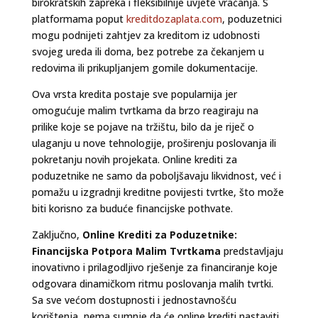
birokratskih zapreka i fleksibilnije uvjete vraćanja. S
platformama poput
kreditdozaplata.com
, poduzetnici
mogu podnijeti zahtjev za kreditom iz udobnosti
svojeg ureda ili doma, bez potrebe za čekanjem u
redovima ili prikupljanjem gomile dokumentacije.
Ova vrsta kredita postaje sve popularnija jer
omogućuje malim tvrtkama da brzo reagiraju na
prilike koje se pojave na tržištu, bilo da je riječ o
ulaganju u nove tehnologije, proširenju poslovanja ili
pokretanju novih projekata. Online krediti za
poduzetnike ne samo da poboljšavaju likvidnost, već i
pomažu u izgradnji kreditne povijesti tvrtke, što može
biti korisno za buduće financijske pothvate.
Zaključno,
Online Krediti za Poduzetnike:
Financijska Potpora Malim Tvrtkama
predstavljaju
inovativno i prilagodljivo rješenje za financiranje koje
odgovara dinamičkom ritmu poslovanja malih tvrtki.
Sa sve većom dostupnosti i jednostavnošću
korištenja, nema sumnje da će online krediti nastaviti