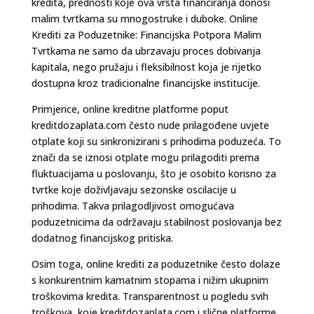
kredita, prednosti koje ova vrsta financiranja donosi
malim tvrtkama su mnogostruke i duboke. Online
Krediti za Poduzetnike: Financijska Potpora Malim
Tvrtkama ne samo da ubrzavaju proces dobivanja
kapitala, nego pružaju i fleksibilnost koja je rijetko
dostupna kroz tradicionalne financijske institucije.
Primjerice, online kreditne platforme poput
kreditdozaplata.com često nude prilagođene uvjete
otplate koji su sinkronizirani s prihodima poduzeća. To
znači da se iznosi otplate mogu prilagoditi prema
fluktuacijama u poslovanju, što je osobito korisno za
tvrtke koje doživljavaju sezonske oscilacije u
prihodima. Takva prilagodljivost omogućava
poduzetnicima da održavaju stabilnost poslovanja bez
dodatnog financijskog pritiska.
Osim toga, online krediti za poduzetnike često dolaze
s konkurentnim kamatnim stopama i nižim ukupnim
troškovima kredita. Transparentnost u pogledu svih
troškova, koje kreditdozaplata.com i slične platforme