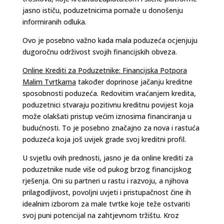
jasno ističu, poduzetnicima pomaže u donošenju
informiranih odluka.
Ovo je posebno važno kada mala poduzeća ocjenjuju
dugoročnu održivost svojih financijskih obveza.
Online Krediti za Poduzetnike: Financijska Potpora
Malim Tvrtkama
također doprinose jačanju kreditne
sposobnosti poduzeća. Redovitim vraćanjem kredita,
poduzetnici stvaraju pozitivnu kreditnu povijest koja
može olakšati pristup većim iznosima financiranja u
budućnosti. To je posebno značajno za nova i rastuća
poduzeća koja još uvijek grade svoj kreditni profil.
U svjetlu ovih prednosti, jasno je da online krediti za
poduzetnike nude više od pukog brzog financijskog
rješenja. Oni su partneri u rastu i razvoju, a njihova
prilagodljivost, povoljni uvjeti i pristupačnost čine ih
idealnim izborom za male tvrtke koje teže ostvariti
svoj puni potencijal na zahtjevnom tržištu. Kroz