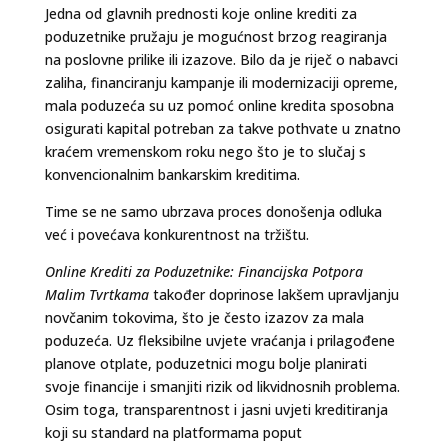
Jedna od glavnih prednosti koje online krediti za
poduzetnike pružaju je mogućnost brzog reagiranja
na poslovne prilike ili izazove. Bilo da je riječ o nabavci
zaliha, financiranju kampanje ili modernizaciji opreme,
mala poduzeća su uz pomoć online kredita sposobna
osigurati kapital potreban za takve pothvate u znatno
kraćem vremenskom roku nego što je to slučaj s
konvencionalnim bankarskim kreditima.
Time se ne samo ubrzava proces donošenja odluka
već i povećava konkurentnost na tržištu.
Online Krediti za Poduzetnike: Financijska Potpora
Malim Tvrtkama
također doprinose lakšem upravljanju
novčanim tokovima, što je često izazov za mala
poduzeća. Uz fleksibilne uvjete vraćanja i prilagođene
planove otplate, poduzetnici mogu bolje planirati
svoje financije i smanjiti rizik od likvidnosnih problema.
Osim toga, transparentnost i jasni uvjeti kreditiranja
koji su standard na platformama poput