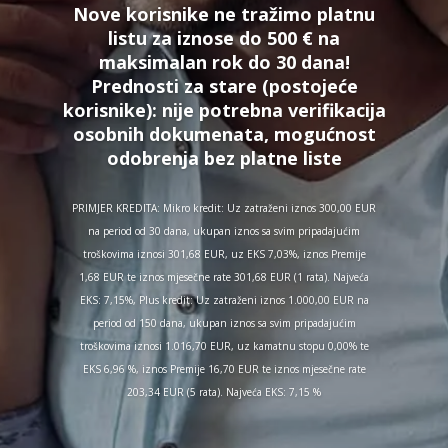
Nove korisnike ne tražimo platnu
listu za iznose do 500 € na
maksimalan rok do 30 dana!
Prednosti za stare (postojeće
korisnike):
nije potrebna verifikacija
osobnih dokumenata, mogućnost
odobrenja bez platne liste
PRIMJER KREDITA: Mikro kredit: Uz zatraženi iznos 300,00 EUR
na period od 30 dana, ukupan iznos sa svim pripadajućim
troškovima iznosi 301,68 EUR, uz EKS 7,03%, iznos Premije
1,68 EUR te iznos mjesečne rate 301,68 EUR (1 rata). Najveća
EKS: 7,15%, Plus kredit: Uz zatraženi iznos 1.000,00 EUR na
period od 150 dana, ukupan iznos sa svim pripadajućim
troškovima iznosi 1.016,70 EUR, uz kamatnu stopu 0,00% te
EKS 6,96 %, iznos Premije 16,70 EUR te iznos mjesečne rate
203,34 EUR (5 rata). Najveća EKS: 7,15 %