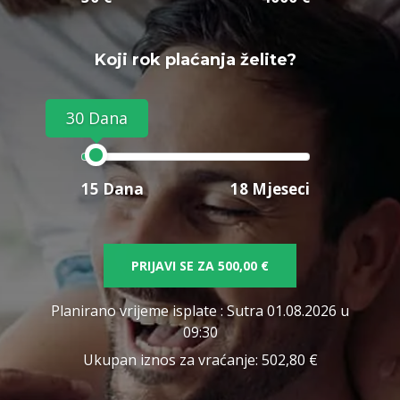
Koji rok plaćanja želite?
30 Dana
15 Dana
18 Mjeseci
PRIJAVI SE ZA
500,00 €
Planirano vrijeme isplate
: Sutra 01.08.2026 u
09:30
Ukupan iznos za vraćanje:
502,80 €