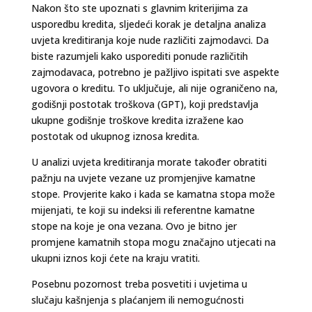
Nakon što ste upoznati s glavnim kriterijima za
usporedbu kredita, sljedeći korak je detaljna analiza
uvjeta kreditiranja koje nude različiti zajmodavci. Da
biste razumjeli kako usporediti ponude različitih
zajmodavaca, potrebno je pažljivo ispitati sve aspekte
ugovora o kreditu. To uključuje, ali nije ograničeno na,
godišnji postotak troškova (GPT), koji predstavlja
ukupne godišnje troškove kredita izražene kao
postotak od ukupnog iznosa kredita.
U analizi uvjeta kreditiranja morate također obratiti
pažnju na uvjete vezane uz promjenjive kamatne
stope. Provjerite kako i kada se kamatna stopa može
mijenjati, te koji su indeksi ili referentne kamatne
stope na koje je ona vezana. Ovo je bitno jer
promjene kamatnih stopa mogu značajno utjecati na
ukupni iznos koji ćete na kraju vratiti.
Posebnu pozornost treba posvetiti i uvjetima u
slučaju kašnjenja s plaćanjem ili nemogućnosti