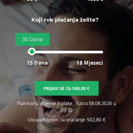
Koji rok plaćanja želite?
30 Dana
15 Dana
18 Mjeseci
PRIJAVI SE ZA
500,00 €
Planirano vrijeme isplate
: Sutra 08.08.2026 u
09:30
Ukupan iznos za vraćanje:
502,80 €