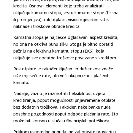
kredita. Osnovni elementi koje treba analizirati
uključuju kamatnu stopu, vrstu kamatne stope (fiksna
ili promjenjiva), rok otplate, visinu mjesečne rate,
naknade i troškove obrade kredita.
Kamatna stopa je najčešće oglašavani aspekt kredita,
no ona ne otkriva punu sliku. Stoga je bitno obratiti
pažnju na efektivnu kamatnu stopu (EKS), koja
uključuje sve dodatne troškove povezane s kreditom.
Rok otplate je također ključan jer duži rokovi znače
niže mjesečne rate, ali i veći ukupni iznos plaćenih
kamata.
Nadalje, važno je razmotriti fleksibilnost uvjeta
kreditiranja, poput mogućnosti prijevremene otplate
bez dodatnih troškova. Također, neke banke nude
posebne pogodnosti poput odgode plaćanja rate, što
može biti korisno u slučaju financijskih poteškoća.
Prilikom usporedbe ponuda, ne zaboravite provjeriti i