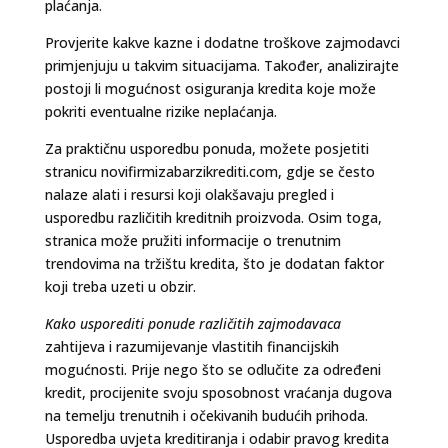
plaćanja.
Provjerite kakve kazne i dodatne troškove zajmodavci
primjenjuju u takvim situacijama. Također, analizirajte
postoji li mogućnost osiguranja kredita koje može
pokriti eventualne rizike neplaćanja.
Za praktičnu usporedbu ponuda, možete posjetiti
stranicu novifirmizabarzikrediti.com, gdje se često
nalaze alati i resursi koji olakšavaju pregled i
usporedbu različitih kreditnih proizvoda. Osim toga,
stranica može pružiti informacije o trenutnim
trendovima na tržištu kredita, što je dodatan faktor
koji treba uzeti u obzir.
Kako usporediti ponude različitih zajmodavaca
zahtijeva i razumijevanje vlastitih financijskih
mogućnosti. Prije nego što se odlučite za određeni
kredit, procijenite svoju sposobnost vraćanja dugova
na temelju trenutnih i očekivanih budućih prihoda.
Usporedba uvjeta kreditiranja i odabir pravog kredita