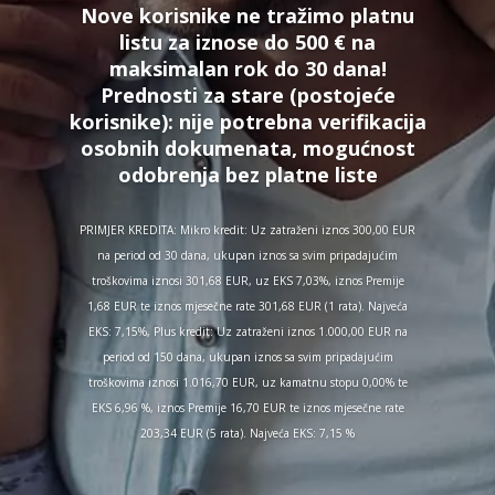
Nove korisnike ne tražimo platnu
listu za iznose do 500 € na
maksimalan rok do 30 dana!
Prednosti za stare (postojeće
korisnike):
nije potrebna verifikacija
osobnih dokumenata, mogućnost
odobrenja bez platne liste
PRIMJER KREDITA: Mikro kredit: Uz zatraženi iznos 300,00 EUR
na period od 30 dana, ukupan iznos sa svim pripadajućim
troškovima iznosi 301,68 EUR, uz EKS 7,03%, iznos Premije
1,68 EUR te iznos mjesečne rate 301,68 EUR (1 rata). Najveća
EKS: 7,15%, Plus kredit: Uz zatraženi iznos 1.000,00 EUR na
period od 150 dana, ukupan iznos sa svim pripadajućim
troškovima iznosi 1.016,70 EUR, uz kamatnu stopu 0,00% te
EKS 6,96 %, iznos Premije 16,70 EUR te iznos mjesečne rate
203,34 EUR (5 rata). Najveća EKS: 7,15 %