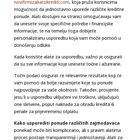
novifirmizabarzikrediti.com
, koja pruža korisnicima
mogućnost da jednostavno uporede različite kreditne
ponude. Alati dostupni na stranici omogućavaju vam
da unesete svoje specifične potrebe i financijske
informacije, te na temelju toga dobijete
personaliziranu usporedbu koja vam može pomoći u
donošenju odluke.
Kada koristite alate za usporedbu, važno je osigurati
da su sve informacije koje unesete točne i ažurirane.
Točni podaci osigurat će relevantne rezultate koji će
vam pomoći da bolje razumijete koje su ponude
najpovoljnije za vaše okolnosti. Također, provjerite
jesu li u usporedbu uključeni svi troškovi, uključujući
one skrivene, poput naknada za obradu kredita ili
penale za prijevremenu otplatu.
Kako usporediti ponude različitih zajmodavaca
ponekad može biti komplicirano, ali s pravim alatima
proces postaje transparentniji i jednostavniji. Alati za