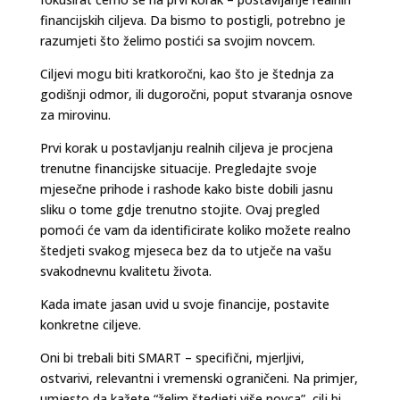
financijskih ciljeva. Da bismo to postigli, potrebno je
razumjeti što želimo postići sa svojim novcem.
Ciljevi mogu biti kratkoročni, kao što je štednja za
godišnji odmor, ili dugoročni, poput stvaranja osnove
za mirovinu.
Prvi korak u postavljanju realnih ciljeva je procjena
trenutne financijske situacije. Pregledajte svoje
mjesečne prihode i rashode kako biste dobili jasnu
sliku o tome gdje trenutno stojite. Ovaj pregled
pomoći će vam da identificirate koliko možete realno
štedjeti svakog mjeseca bez da to utječe na vašu
svakodnevnu kvalitetu života.
Kada imate jasan uvid u svoje financije, postavite
konkretne ciljeve.
Oni bi trebali biti SMART – specifični, mjerljivi,
ostvarivi, relevantni i vremenski ograničeni. Na primjer,
umjesto da kažete “želim štedjeti više novca”, cilj bi