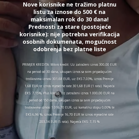
Nove korisnike ne tražimo platnu
listu za iznose do 500 € na
maksimalan rok do 30 dana!
Prednosti za stare (postojeće
korisnike):
nije potrebna verifikacija
osobnih dokumenata, mogućnost
odobrenja bez platne liste
PRIMJER KREDITA: Mikro kredit: Uz zatraženi iznos 300,00 EUR
na period od 30 dana, ukupan iznos sa svim pripadajućim
troškovima iznosi 301,68 EUR, uz EKS 7,03%, iznos Premije
1,68 EUR te iznos mjesečne rate 301,68 EUR (1 rata). Najveća
EKS: 7,15%, Plus kredit: Uz zatraženi iznos 1.000,00 EUR na
period od 150 dana, ukupan iznos sa svim pripadajućim
troškovima iznosi 1.016,70 EUR, uz kamatnu stopu 0,00% te
EKS 6,96 %, iznos Premije 16,70 EUR te iznos mjesečne rate
203,34 EUR (5 rata). Najveća EKS: 7,15 %