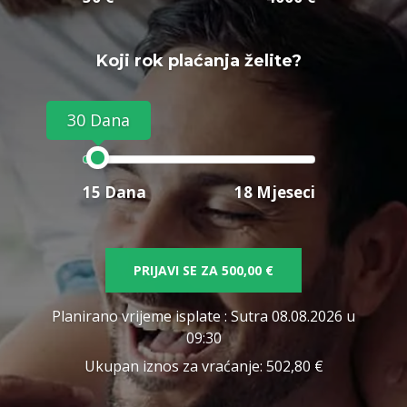
Koji rok plaćanja želite?
30 Dana
15 Dana
18 Mjeseci
PRIJAVI SE ZA
500,00 €
Planirano vrijeme isplate
: Sutra 08.08.2026 u
09:30
Ukupan iznos za vraćanje:
502,80 €