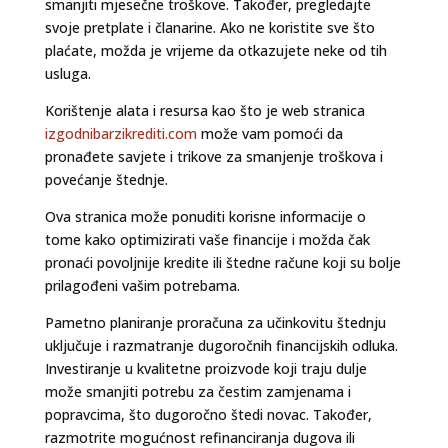
smanjiti mjesečne troškove. Također, pregledajte
svoje pretplate i članarine. Ako ne koristite sve što
plaćate, možda je vrijeme da otkazujete neke od tih
usluga.
Korištenje alata i resursa kao što je web stranica
izgodnibarzikrediti.com
može vam pomoći da
pronađete savjete i trikove za smanjenje troškova i
povećanje štednje.
Ova stranica može ponuditi korisne informacije o
tome kako optimizirati vaše financije i možda čak
pronaći povoljnije kredite ili štedne račune koji su bolje
prilagođeni vašim potrebama.
Pametno planiranje proračuna za učinkovitu štednju
uključuje i razmatranje dugoročnih financijskih odluka.
Investiranje u kvalitetne proizvode koji traju dulje
može smanjiti potrebu za čestim zamjenama i
popravcima, što dugoročno štedi novac. Također,
razmotrite mogućnost refinanciranja dugova ili