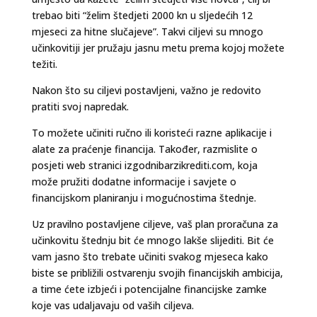
trebao biti “želim štedjeti 2000 kn u sljedećih 12
mjeseci za hitne slučajeve”. Takvi ciljevi su mnogo
učinkovitiji jer pružaju jasnu metu prema kojoj možete
težiti.
Nakon što su ciljevi postavljeni, važno je redovito
pratiti svoj napredak.
To možete učiniti ručno ili koristeći razne aplikacije i
alate za praćenje financija. Također, razmislite o
posjeti web stranici izgodnibarzikrediti.com, koja
može pružiti dodatne informacije i savjete o
financijskom planiranju i mogućnostima štednje.
Uz pravilno postavljene ciljeve, vaš plan proračuna za
učinkovitu štednju bit će mnogo lakše slijediti. Bit će
vam jasno što trebate učiniti svakog mjeseca kako
biste se približili ostvarenju svojih financijskih ambicija,
a time ćete izbjeći i potencijalne financijske zamke
koje vas udaljavaju od vaših ciljeva.