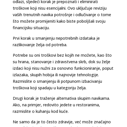
odlazi, sljedeći korak je prepoznati i eliminirati
troškove koji nisu esencijalni. Ovo uključuje reviziju
vaših trenutnih navika potrošnje i odlučivanje o tome
što možete promijeniti kako biste poboljšali svoju
financijsku situaciju.
Prvi korak u smanjenju nepotrebnih izdataka je
razlikovanje želja od potreba.
Potrebe su oni troškovi bez kojih ne možete, kao što
su hrana, stanovanje i zdravstvena skrb, dok su želje
izdaci koji nisu nužni za osnovno funkcioniranje, poput
izlazaka, skupih hobija ili najnovije tehnologije.
Razmislite o smanjenju ili potpunom izbacivanju
troškova koji spadaju u kategoriju želja.
Drugi korak je traženje alternativa skupim navikama.
Ako, na primjer, redovito jedete u restoranima,
razmislite o kuhanju kod kuće.
Ne samo da je to često zdravije, već može značajno