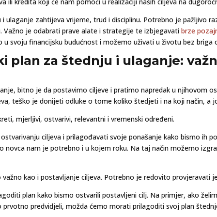
 ili kredita koji će nam pomoći u realizaciji naših ciljeva na dugoro
i ulaganje zahtijeva vrijeme, trud i disciplinu. Potrebno je pažljivo ra
u. Važno je odabrati prave alate i strategije te izbjegavati
brze pozaj
mo u svoju financijsku budućnost i možemo uživati u životu bez briga 
ki plan za štednju i ulaganje: važ
anje, bitno je da postavimo ciljeve i pratimo napredak u njihovom ostv
va, teško je donijeti odluke o tome koliko štedjeti i na koji način, a 
ti, mjerljivi, ostvarivi, relevantni i vremenski određeni.
ostvarivanju ciljeva i prilagođavati svoje ponašanje kako bismo ih po
ko novca nam je potrebno i u kojem roku. Na taj način možemo izgrad
 važno kao i postavljanje ciljeva. Potrebno je redovito provjeravati jes
oditi plan kako bismo ostvarili postavljeni cilj. Na primjer, ako žel
votno predvidjeli, možda ćemo morati prilagoditi svoj plan štednje i