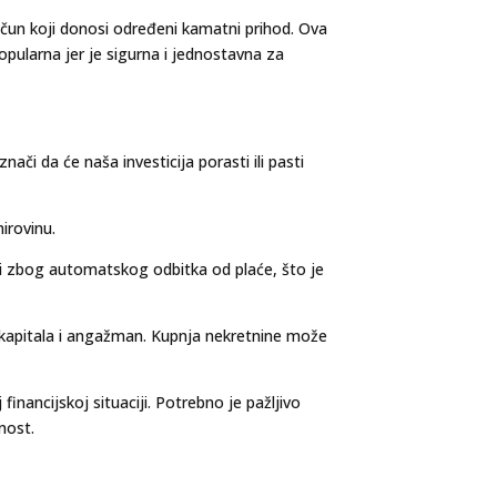
račun koji donosi određeni kamatni prihod. Ova
 popularna jer je sigurna i jednostavna za
nači da će naša investicija porasti ili pasti
irovinu.
rni zbog automatskog odbitka od plaće, što je
je kapitala i angažman. Kupnja nekretnine može
financijskoj situaciji. Potrebno je pažljivo
nost.