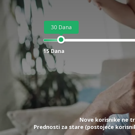
30 Dana
15 Dana
Nove korisnike ne tr
Prednosti za stare (postojeće korisni