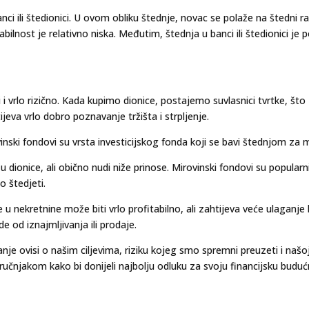
anci ili štedionici. U ovom obliku štednje, novac se polaže na štedni 
itabilnost je relativno niska. Međutim, štednja u banci ili štedionici je
i i vrlo rizično. Kada kupimo dionice, postajemo suvlasnici tvrtke, što z
jeva vrlo dobro poznavanje tržišta i strpljenje.
inski fondovi su vrsta investicijskog fonda koji se bavi štednjom za m
u dionice, ali obično nudi niže prinose. Mirovinski fondovi su popula
o štedjeti.
e u nekretnine može biti vrlo profitabilno, ali zahtijeva veće ulagan
e od iznajmljivanja ili prodaje.
anje ovisi o našim ciljevima, riziku kojeg smo spremni preuzeti i našoj 
 stručnjakom kako bi donijeli najbolju odluku za svoju financijsku buduć