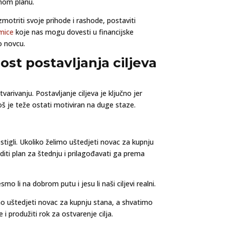
čnom planu.
zmotriti svoje prihode i rashode, postaviti
mice
koje nas mogu dovesti u financijske
o novcu.
nost postavljanja ciljeva
arivanju. Postavljanje ciljeva je ključno jer
još je teže ostati motiviran na duge staze.
stigli. Ukoliko želimo uštedjeti novac za kupnju
iti plan za štednju i prilagođavati ga prema
mo li na dobrom putu i jesu li naši ciljevi realni.
imo uštedjeti novac za kupnju stana, a shvatimo
 produžiti rok za ostvarenje cilja.