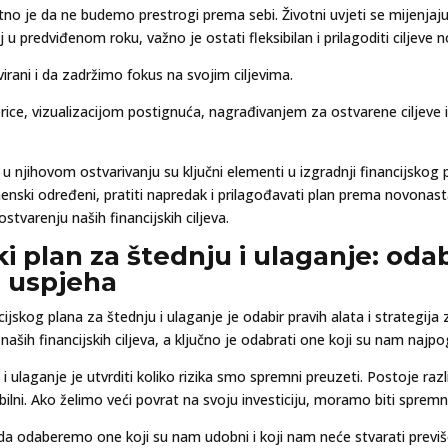
itno je da ne budemo prestrogi prema sebi. Životni uvjeti se mijenja
 u predviđenom roku, važno je ostati fleksibilan i prilagoditi ciljeve
rani i da zadržimo fokus na svojim ciljevima.
erice, vizualizacijom postignuća, nagrađivanjem za ostvarene ciljeve
 u njihovom ostvarivanju su ključni elementi u izgradnji financijskog 
remenski određeni, pratiti napredak i prilagođavati plan prema novonas
tvarenju naših financijskih ciljeva.
ki plan za štednju i ulaganje: odab
e uspjeha
jskog plana za štednju i ulaganje je odabir pravih alata i strategija z
ih financijskih ciljeva, a ključno je odabrati one koji su nam najpog
i ulaganje je utvrditi koliko rizika smo spremni preuzeti. Postoje različ
bilni. Ako želimo veći povrat na svoju investiciju, moramo biti spremni 
e da odaberemo one koji su nam udobni i koji nam neće stvarati previš