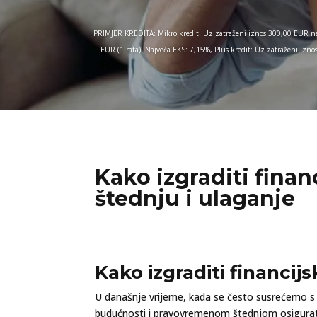
PRIMJER KREDITA: Mikro kredit: Uz zatraženi iznos 300,00 EUR na
EUR (1 rata). Najveća EKS: 7,15%, Plus kredit: Uz zatraženi iz
Kako izgraditi finan
štednju i ulaganje
Kako izgraditi financijs
U današnje vrijeme, kada se često susrećemo s f
budućnosti i pravovremenom štednjom osigurati si