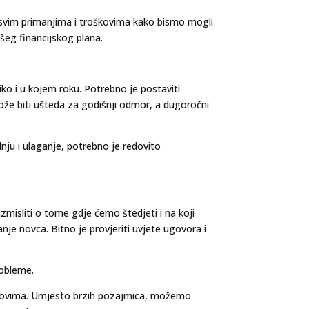
u o svim primanjima i troškovima kako bismo mogli
ašeg financijskog plana.
liko i u kojem roku. Potrebno je postaviti
 može biti ušteda za godišnji odmor, a dugoročni
ednju i ulaganje, potrebno je redovito
azmisliti o tome gdje ćemo štedjeti i na koji
anje novca. Bitno je provjeriti uvjete ugovora i
robleme.
roškovima. Umjesto brzih pozajmica, možemo