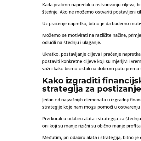
Kada pratimo napredak u ostvarivanju ciljeva, b
štednje. Ako ne možemo ostvariti postavljeni cilj
Uz praćenje napretka, bitno je da budemo motivi
Možemo se motivirati na različite načine, primj
odlučili na štednju i ulaganje.
Ukratko, postavljanje ciljeva i praćenje napretka
postaviti konkretne ciljeve koji su mjerljivi i v
važni kako bismo ostali na dobrom putu prema os
Kako izgraditi financijs
strategija za postizanj
Jedan od najvažnijih elemenata u izgradnji financi
strategije koje nam mogu pomoći u ostvarenju naš
Prvi korak u odabiru alata i strategija za štednju 
oni koji su manje rizični su obično manje profita
Međutim, pri odabiru alata i strategija, bitno j