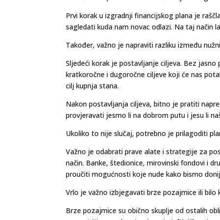
Prvi korak u izgradnji financijskog plana je raš
sagledati kuda nam novac odlazi. Na taj način la
Također, važno je napraviti razliku između nužn
Sljedeći korak je postavljanje ciljeva. Bez jasno
kratkoročne i dugoročne ciljeve koji će nas pota
cilj kupnja stana.
Nakon postavljanja ciljeva, bitno je pratiti napre
provjeravati jesmo li na dobrom putu i jesu li naši 
Ukoliko to nije slučaj, potrebno je prilagoditi pla
Važno je odabrati prave alate i strategije za pos
način. Banke, štedionice, mirovinski fondovi i dr
proučiti mogućnosti koje nude kako bismo donije
Vrlo je važno izbjegavati brze pozajmice ili bilo
Brze pozajmice su obično skuplje od ostalih ob