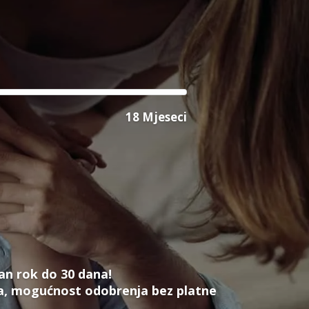
18 Mjeseci
an rok do 30 dana!
ta, mogućnost odobrenja bez platne