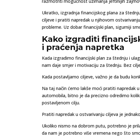
razmotriti mogućnost uzimanja jeftinijih zajmova
Ukratko, izgradnja financijskog plana za štednju 
ciljeve i pratiti napredak u njihovom ostvarivanj
probleme. Uz dobar financijski plan, sigurniji s
Kako izgraditi financijs
i praćenja napretka
Kada izgradimo financijski plan za štednju i ulag
nam daje smjer i motivaciju za štednju. Bez cilje
Kada postavljamo ciljeve, važno je da budu konkre
Na taj način ćemo lakše moći pratiti napredak u 
automobila, bitno je da precizno odredimo koli
postavljenom cilju.
Pratiti napredak u ostvarivanju ciljeva je jednako
Ukoliko nismo na dobrom putu, potrebno je prilag
da nam je potrebno više vremena nego što smo pr