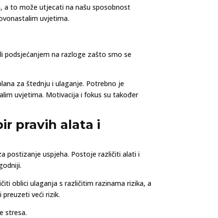
ju, a to može utjecati na našu sposobnost
 novonastalim uvjetima.
 ili podsjećanjem na razloge zašto smo se
plana za štednju i ulaganje. Potrebno je
talim uvjetima. Motivacija i fokus su također
ir pravih alata i
a postizanje uspjeha. Postoje različiti alati i
odniji.
iti oblici ulaganja s različitim razinama rizika, a
preuzeti veći rizik.
e stresa.