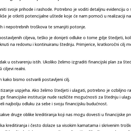
članiti svoje prihode i rashode. Potrebno je voditi detaljnu evidencij
kše je otkriti potencijalne uštede koje će nam pomoći u realizaciji n
ih i nepotrebnih troškova te smanjiti potonje.
 postavljenih ciljeva, teško je donijeti odluke o tome gdje štedjeti, ko
knuti na redovnu i kontinuiranu štednju. Primjerice, kratkoročni cilj
dak u ostvarenju istih. Ukoliko želimo izgraditi financijski plan za št
ciljevi realni.
n kako bismo ostvarili postavljeni cilj.
tizanje uspjeha. Ako želimo štedjeti i ulagati, potrebno je ozbiljno r
uge financijske institucije nude različite mogućnosti za štednju i ulag
li najbolju odluku za sebe i svoju financijsku budućnost.
 kakve druge oblike kreditiranja koji nas mogu dovesti u financijske p
lika kreditiranja i često dolaze sa visokim kamatama i skrivenim t