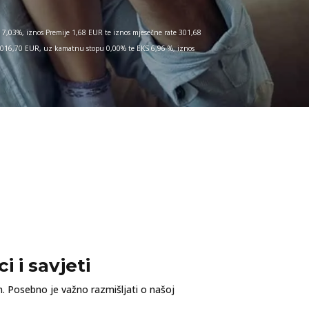
7,03%, iznos Premije 1,68 EUR te iznos mjesečne rate 301,68
 1.016,70 EUR, uz kamatnu stopu 0,00% te EKS 6,96 %, iznos
i i savjeti
n. Posebno je važno razmišljati o našoj