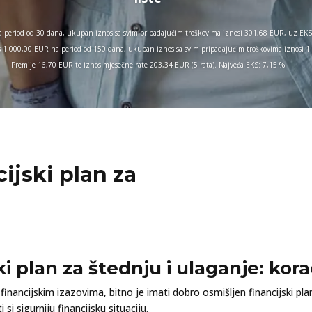
 period od 30 dana, ukupan iznos sa svim pripadajućim troškovima iznosi 301,68 EUR, uz EKS 
nos 1.000,00 EUR na period od 150 dana, ukupan iznos sa svim pripadajućim troškovima iznosi
Premije 16,70 EUR te iznos mjesečne rate 203,34 EUR (5 rata). Najveća EKS: 7,15 %
cijski plan za
ki plan za štednju i ulaganje: korac
inancijskim izazovima, bitno je imati dobro osmišljen financijski pla
 sigurniju financijsku situaciju.