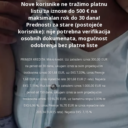
Nove korisnike ne tražimo platnu
listu za iznose do 500 € na
maksimalan rok do 30 dana!
Prednosti za stare (postojeće
korisnike):
nije potrebna verifikacija
osobnih dokumenata, mogućnost
odobrenja bez platne liste
PRIMJER KREDITA: Mikro kredit: Uz zatraženi iznos 300,00 EUR
na period od 30 dana, ukupan iznos sa svim pripadajućim
troškovima iznosi 301,68 EUR, uz EKS 7,03%, iznos Premije
1,68 EUR te iznos mjesečne rate 301,68 EUR (1 rata). Najveća
EKS: 7,15%, Plus kredit: Uz zatraženi iznos 1.000,00 EUR na
period od 150 dana, ukupan iznos sa svim pripadajućim
troškovima iznosi 1.016,70 EUR, uz kamatnu stopu 0,00% te
EKS 6,96 %, iznos Premije 16,70 EUR te iznos mjesečne rate
203,34 EUR (5 rata). Najveća EKS: 7,15 %