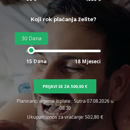
Koji rok plaćanja želite?
30 Dana
15 Dana
18 Mjeseci
PRIJAVI SE ZA
500,00 €
Planirano vrijeme isplate
: Sutra 07.08.2026 u
08:30
Ukupan iznos za vraćanje:
502,80 €