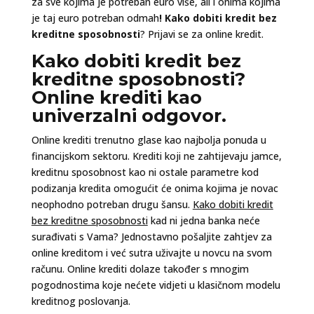
za sve kojima je potreban euro više, ali i onima kojima
je taj euro potreban odmah
! Kako dobiti kredit bez
kreditne sposobnosti
? Prijavi se za online kredit.
Kako dobiti kredit bez
kreditne sposobnosti?
Online krediti kao
univerzalni odgovor.
Online krediti trenutno glase kao najbolja ponuda u
financijskom sektoru. Krediti koji ne zahtijevaju jamce,
kreditnu sposobnost kao ni ostale parametre kod
podizanja kredita omogućit će onima kojima je novac
neophodno potreban drugu šansu.
Kako dobiti kredit
bez kreditne sposobnosti
kad ni jedna banka neće
surađivati s Vama? Jednostavno pošaljite zahtjev za
online kreditom i već sutra uživajte u novcu na svom
računu. Online krediti dolaze također s mnogim
pogodnostima koje nećete vidjeti u klasičnom modelu
kreditnog poslovanja.