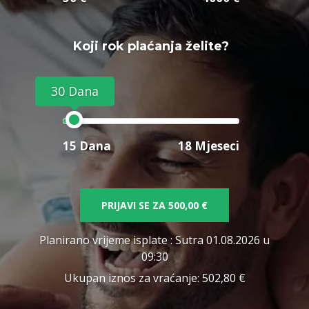
Koji rok plaćanja želite?
30 Dana
15 Dana
18 Mjeseci
PRIJAVI SE ZA
500,00 €
Planirano vrijeme isplate
: Sutra 01.08.2026 u
09:30
Ukupan iznos za vraćanje:
502,80 €