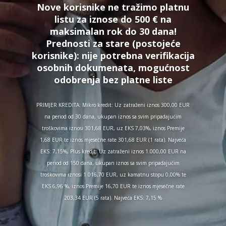
Nove korisnike ne tražimo platnu
listu za iznose do 500 € na
maksimalan rok do 30 dana!
Prednosti za stare (postojeće
korisnike):
nije potrebna verifikacija
osobnih dokumenata, mogućnost
odobrenja bez platne liste
PRIMJER KREDITA: Mikro kredit: Uz zatraženi iznos 300,00 EUR
na period od 30 dana, ukupan iznos sa svim pripadajućim
troškovima iznosi 301,68 EUR, uz EKS 7,03%, iznos Premije
1,68 EUR te iznos mjesečne rate 301,68 EUR (1 rata). Najveća
EKS: 7,15%, Plus kredit: Uz zatraženi iznos 1.000,00 EUR na
period od 150 dana, ukupan iznos sa svim pripadajućim
troškovima iznosi 1.016,70 EUR, uz kamatnu stopu 0,00% te
EKS 6,96 %, iznos Premije 16,70 EUR te iznos mjesečne rate
203,34 EUR (5 rata). Najveća EKS: 7,15 %