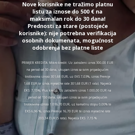
Nove korisnike ne tražimo platnu
listu za iznose do 500 € na
maksimalan rok do 30 dana!
Prednosti za stare (postojeće
korisnike):
nije potrebna verifikacija
osobnih dokumenata, mogućnost
odobrenja bez platne liste
PRIMJER KREDITA: Mikro kredit: Uz zatraženi iznos 300,00 EUR
na period od 30 dana, ukupan iznos sa svim pripadajućim
troškovima iznosi 301,68 EUR, uz EKS 7,03%, iznos Premije
1,68 EUR te iznos mjesečne rate 301,68 EUR (1 rata). Najveća
EKS: 7,15%, Plus kredit: Uz zatraženi iznos 1.000,00 EUR na
period od 150 dana, ukupan iznos sa svim pripadajućim
troškovima iznosi 1.016,70 EUR, uz kamatnu stopu 0,00% te
EKS 6,96 %, iznos Premije 16,70 EUR te iznos mjesečne rate
203,34 EUR (5 rata). Najveća EKS: 7,15 %