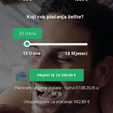
Koji rok plaćanja želite?
30 Dana
15 Dana
18 Mjeseci
PRIJAVI SE ZA
500,00 €
Planirano vrijeme isplate
: Sutra 07.08.2026 u
08:30
Ukupan iznos za vraćanje:
502,80 €