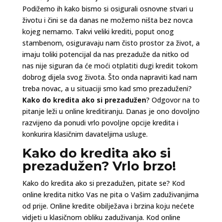
Podižemo ih kako bismo si osigurali osnovne stvari u
životu i čini se da danas ne možemo ništa bez novca
kojeg nemamo. Takvi veliki krediti, poput onog
stambenom, osiguravaju nam čisto prostor za život, a
imaju toliki potencijal da nas prezaduže da nitko od
nas nije siguran da će moći otplatiti dugi kredit tokom
dobrog dijela svog života. Što onda napraviti kad nam
treba novac, a u situaciji smo kad smo prezaduženi?
Kako do kredita ako si prezadužen
? Odgovor na to
pitanje leži u online kreditiranju. Danas je ono dovoljno
razvijeno da ponudi vrlo povoljne opcije kredita i
konkurira klasičnim davateljima usluge.
Kako do kredita ako si
prezadužen? Vrlo brzo!
Kako do kredita ako si prezadužen, pitate se? Kod
online kredita nitko Vas ne pita o Vašim zaduživanjima
od prije. Online kredite obilježava i brzina koju nećete
vidjeti u klasičnom obliku zaduživanja. Kod online