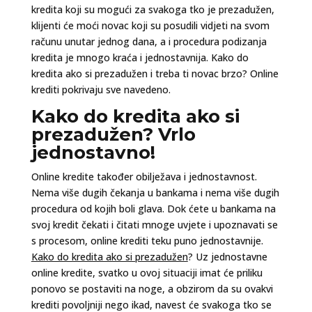
kredita koji su mogući za svakoga tko je prezadužen,
klijenti će moći novac koji su posudili vidjeti na svom
računu unutar jednog dana, a i procedura podizanja
kredita je mnogo kraća i jednostavnija. Kako do
kredita ako si prezadužen i treba ti novac brzo? Online
krediti pokrivaju sve navedeno.
Kako do kredita ako si
prezadužen? Vrlo
jednostavno!
Online kredite također obilježava i jednostavnost.
Nema više dugih čekanja u bankama i nema više dugih
procedura od kojih boli glava. Dok ćete u bankama na
svoj kredit čekati i čitati mnoge uvjete i upoznavati se
s procesom, online krediti teku puno jednostavnije.
Kako do kredita ako si prezadužen
? Uz jednostavne
online kredite, svatko u ovoj situaciji imat će priliku
ponovo se postaviti na noge, a obzirom da su ovakvi
krediti povoljniji nego ikad, navest će svakoga tko se